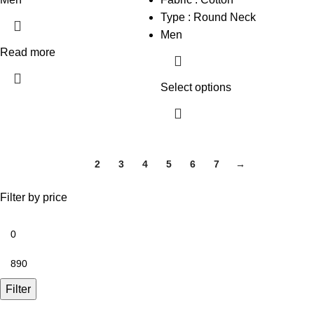
Type : Round Neck
Men
Read more
Select options
1
2
3
4
5
6
7
→
Filter by price
Filter