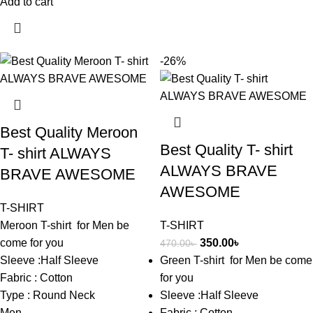
Add to cart
-26%
Best Quality Meroon
Best Quality T- shirt
T- shirt ALWAYS
ALWAYS BRAVE
BRAVE AWESOME
AWESOME
T-SHIRT
Meroon T-shirt
for Men be
T-SHIRT
come for you
350.00
৳
470.00
৳
Sleeve :Half Sleeve
Green T-shirt
for Men be come
Fabric : Cotton
for you
Type : Round Neck
Sleeve :Half Sleeve
Men
Fabric : Cotton